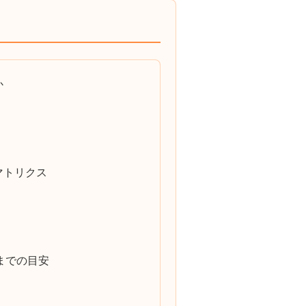
か
マトリクス
までの目安