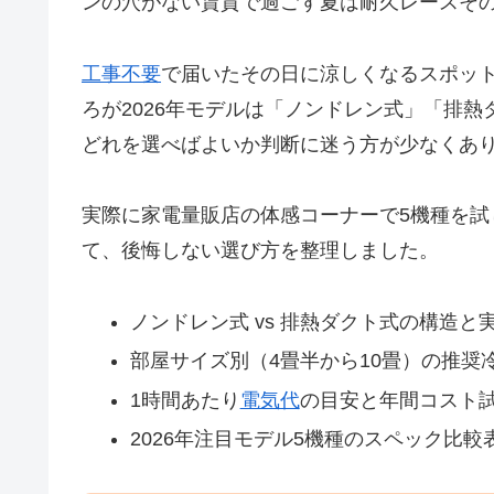
ンの穴がない賃貸で過ごす夏は耐久レースそ
工事不要
で届いたその日に涼しくなるスポッ
ろが2026年モデルは「ノンドレン式」「排
どれを選べばよいか判断に迷う方が少なくあ
実際に家電量販店の体感コーナーで5機種を
て、後悔しない選び方を整理しました。
ノンドレン式 vs 排熱ダクト式の構造と
部屋サイズ別（4畳半から10畳）の推奨
1時間あたり
電気代
の目安と年間コスト
2026年注目モデル5機種のスペック比較