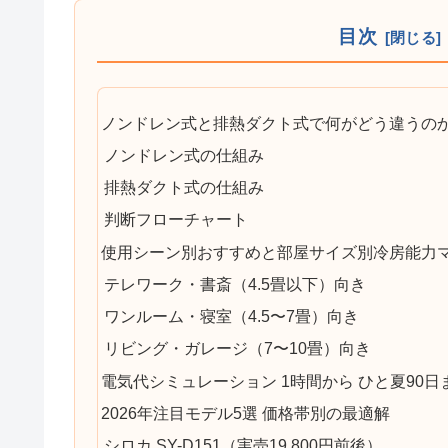
目次
ノンドレン式と排熱ダクト式で何がどう違うの
ノンドレン式の仕組み
排熱ダクト式の仕組み
判断フローチャート
使用シーン別おすすめと部屋サイズ別冷房能力
テレワーク・書斎（4.5畳以下）向き
ワンルーム・寝室（4.5〜7畳）向き
リビング・ガレージ（7〜10畳）向き
電気代シミュレーション 1時間から ひと夏90日
2026年注目モデル5選 価格帯別の最適解
シロカ SY-D151（実売19,800円前後）