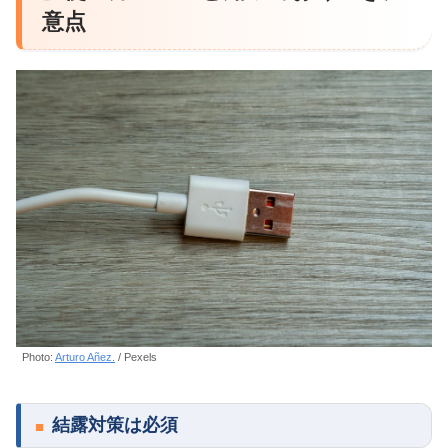
意点
Photo:
Arturo Añez.
/ Pexels
結露対策は必須