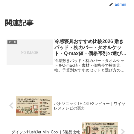
admin
関連記事
冷感寝具おすすめ比較2026 敷き
未分類
パッド・枕カバー・タオルケッ
ト・Q-max値・価格帯別の選び方
など
冷感敷きパッド・枕カバー・タオルケッ
トをQ-max値・素材・価格帯で横断比
較。予算別おすすめセットと選び方のコ
ツを紹介。
パナソニックTH-43LF2レビュー｜ワイヤ
レステレビの実力
ダイソンHushJet Mini Cool｜5製品比較