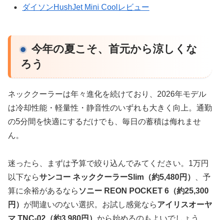
ダイソンHushJet Mini Coolレビュー
今年の夏こそ、首元から涼しくな
ろう
ネッククーラーは年々進化を続けており、2026年モデル
は冷却性能・軽量性・静音性のいずれも大きく向上。通勤
の5分間を快適にするだけでも、毎日の蓄積は侮れませ
ん。
迷ったら、まずは予算で絞り込んでみてください。1万円
以下なら
サンコー ネッククーラーSlim（約5,480円）
、予
算に余裕があるなら
ソニー REON POCKET 6（約25,300
円）
が間違いのない選択。お試し感覚なら
アイリスオーヤ
マ TNC-02（約3,980円）
から始めるのもよいでしょう。