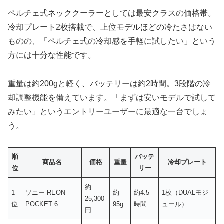
ペルチェ式ネッククーラーとしては最安クラスの価格帯。
冷却プレート2枚搭載で、上位モデルほどの冷たさはない
ものの、「ペルチェ式の冷却感を手軽に試したい」という
方には十分な性能です。
重量は約200gと軽く、バッテリーは約2時間。3段階の冷
却調整機能を備えています。「まずは安いモデルで試して
みたい」というエントリーユーザーに最適な一台でしょ
う。
順
バッテ
商品名
価格
重量
冷却プレート
位
リー
約
1
ソニー REON
約
約4.5
1枚（DUALモジ
25,300
位
POCKET 6
95g
時間
ュール）
円