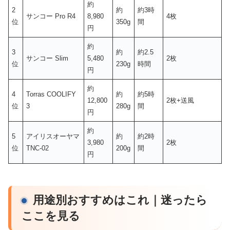
約
2
約
約3時
サンコー Pro R4
8,980
4枚
位
350g
間
円
約
3
約
約2.5
サンコー Slim
5,480
2枚
位
230g
時間
円
約
4
Torras COOLIFY
約
約5時
12,800
2枚+送風
位
3
280g
間
円
約
5
アイリスオーヤマ
約
約2時
3,980
2枚
位
TNC-02
200g
間
円
用途別おすすめはこれ｜迷ったら
ここを見る