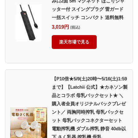
み口2面 5m マグネット ほこりシャ
ッター付 スイングプラグ 雷ガード
一括スイッチ コンパクト 送料無料
3,019円
(税込)
楽天市場で見る
【P10倍★5/9(土)20時〜5/16(土)1:59
まで】【Latchii 公式】★カネソン製
品とコラボ 母乳バックセット★ ＼
購入者全員オリジナルバックプレゼ
ント／ 両胸同時搾乳 母乳バックセ
ット 母乳バックコネクターセット
電動搾乳機 ダブル搾乳 静音 40db以
下 さく乳器 搾乳機 母乳