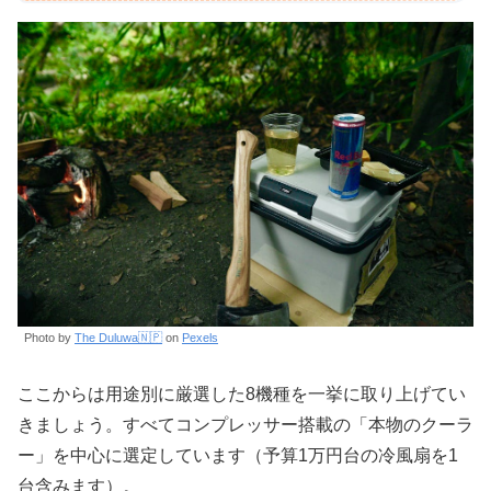
Photo by
The Duluwa🇳🇵
on
Pexels
ここからは用途別に厳選した8機種を一挙に取り上げてい
きましょう。すべてコンプレッサー搭載の「本物のクーラ
ー」を中心に選定しています（予算1万円台の冷風扇を1
台含みます）。