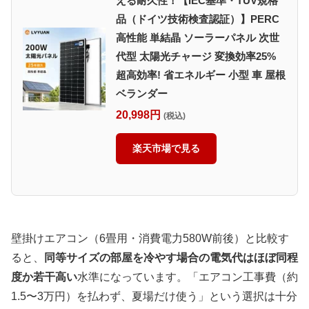
える耐久性！【IEC基準・TUV規格
品（ドイツ技術検査認証）】PERC
高性能 単結晶 ソーラーパネル 次世
代型 太陽光チャージ 変換効率25%
超高効率! 省エネルギー 小型 車 屋根
ベランダー
20,998円
(税込)
楽天市場で見る
壁掛けエアコン（6畳用・消費電力580W前後）と比較す
ると、
同等サイズの部屋を冷やす場合の電気代はほぼ同程
度か若干高い
水準になっています。「エアコン工事費（約
1.5〜3万円）を払わず、夏場だけ使う」という選択は十分