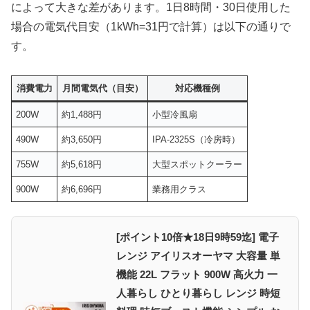
によって大きな差があります。1日8時間・30日使用した
場合の電気代目安（1kWh=31円で計算）は以下の通りで
す。
消費電力
月間電気代（目安）
対応機種例
200W
約1,488円
小型冷風扇
490W
約3,650円
IPA-2325S（冷房時）
755W
約5,618円
大型スポットクーラー
900W
約6,696円
業務用クラス
[ポイント10倍★18日9時59迄] 電子
レンジ アイリスオーヤマ 大容量 単
機能 22L フラット 900W 高火力 一
人暮らし ひとり暮らし レンジ 時短