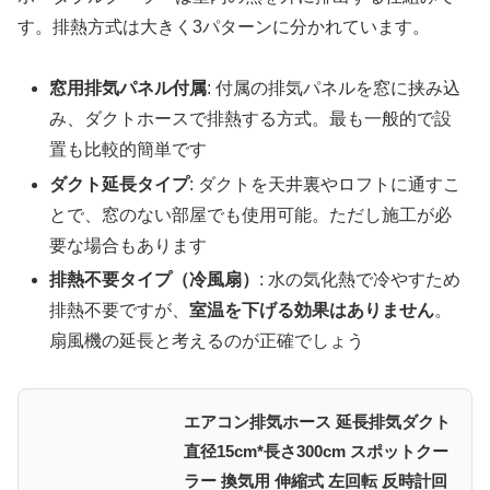
す。排熱方式は大きく3パターンに分かれています。
窓用排気パネル付属
: 付属の排気パネルを窓に挟み込
み、ダクトホースで排熱する方式。最も一般的で設
置も比較的簡単です
ダクト延長タイプ
: ダクトを天井裏やロフトに通すこ
とで、窓のない部屋でも使用可能。ただし施工が必
要な場合もあります
排熱不要タイプ（冷風扇）
: 水の気化熱で冷やすため
排熱不要ですが、
室温を下げる効果はありません
。
扇風機の延長と考えるのが正確でしょう
エアコン排気ホース 延長排気ダクト
直径15cm*長さ300cm スポットクー
ラー 換気用 伸縮式 左回転 反時計回