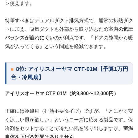
ン使えます。
特筆すべきはデュアルダクト排気方式で、通常の排熱ダク
トに加え、吸気ダクトも外部から取り込むため
室内の気圧
バランスが崩れにくい
のが利点です。「ドアの隙間から暖
気が入ってくる」という問題を軽減できます。
8位: アイリスオーヤマ CTF-01M【予算1万円
台・冷風扇】
アイリスオーヤマ CTF-01M（約9,800〜12,000円）
正確には冷風扇（排熱不要タイプ）ですが、「とにかく安
く涼しい風が欲しい」というニーズに応える製品です。保
冷剤をセットすることで冷たい風を送り出しますが、
室温
自体を下げる効果はありません
。