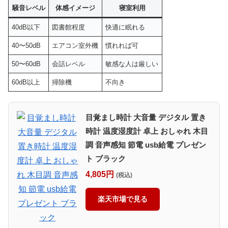
騒音レベル
体感イメージ
寝室利用
40dB以下
図書館程度
快適に眠れる
40〜50dB
エアコン室外機
慣れれば可
50〜60dB
会話レベル
敏感な人は厳しい
60dB以上
掃除機
不向き
目覚まし時計 大音量 デジタル 置き
時計 温度湿度計 卓上 おしゃれ 木目
調 音声感知 節電 usb給電 プレゼン
ト ブラック
4,805円
(税込)
楽天市場で見る