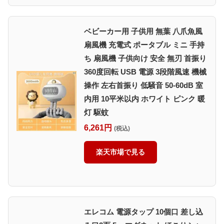
ベビーカー用 子供用 無葉 八爪魚風
扇風機 充電式 ポータブル ミニ 手持
ち 扇風機 子供向け 安全 無刃 首振り
360度回転 USB 電源 3段階風速 機械
操作 左右首振り 低騒音 50-60dB 室
内用 10平米以内 ホワイト ピンク 暖
灯 駆蚊
6,261円
(税込)
楽天市場で見る
エレコム 電源タップ 10個口 差し込