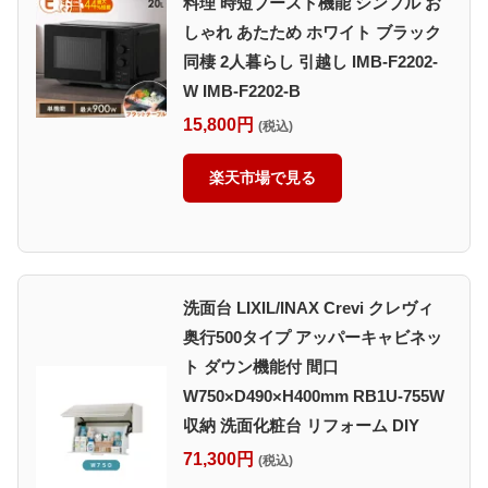
料理 時短ブースト機能 シンプル お
しゃれ あたため ホワイト ブラック
同棲 2人暮らし 引越し IMB-F2202-
W IMB-F2202-B
15,800円
(税込)
楽天市場で見る
洗面台 LIXIL/INAX Crevi クレヴィ
奥行500タイプ アッパーキャビネッ
ト ダウン機能付 間口
W750×D490×H400mm RB1U-755W
収納 洗面化粧台 リフォーム DIY
71,300円
(税込)