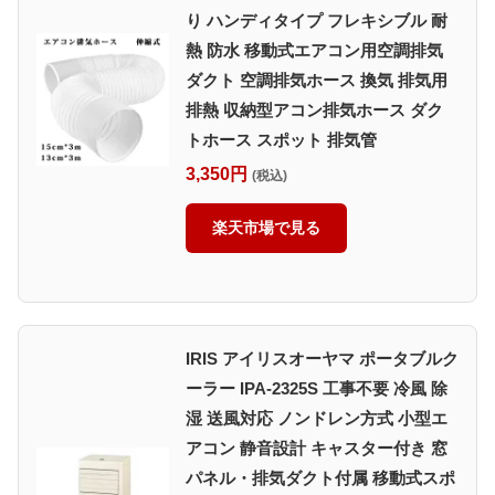
り ハンディタイプ フレキシブル 耐
熱 防水 移動式エアコン用空調排気
ダクト 空調排気ホース 換気 排気用
排熱 収納型アコン排気ホース ダク
トホース スポット 排気管
3,350円
(税込)
楽天市場で見る
IRIS アイリスオーヤマ ポータブルク
ーラー IPA-2325S 工事不要 冷風 除
湿 送風対応 ノンドレン方式 小型エ
アコン 静音設計 キャスター付き 窓
パネル・排気ダクト付属 移動式スポ