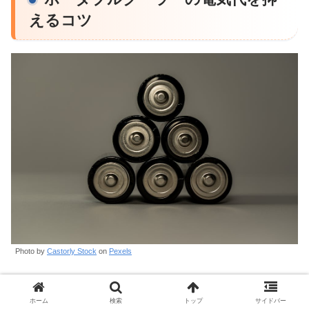
えるコツ
Photo by
Castorly Stock
on
Pexels
サーキュレーター併用で効率アップ
ホーム
検索
トップ
サイドバー