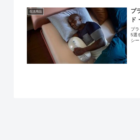
プ
生活用品
ド
プラ
5選
シー