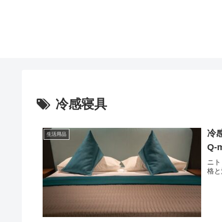
冷感寝具
冷
生活用品
Q
ニト
格と