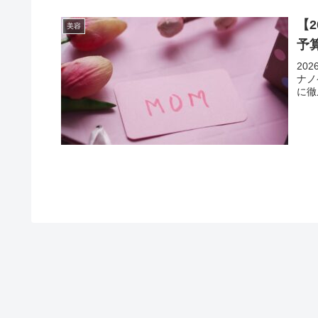
【
美容
予
20
ナノ
に徹