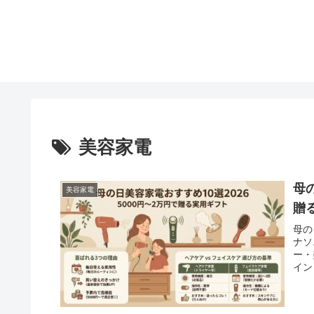
美容家電
母
美容家電
贈
母の
ナソ
ー・
イン