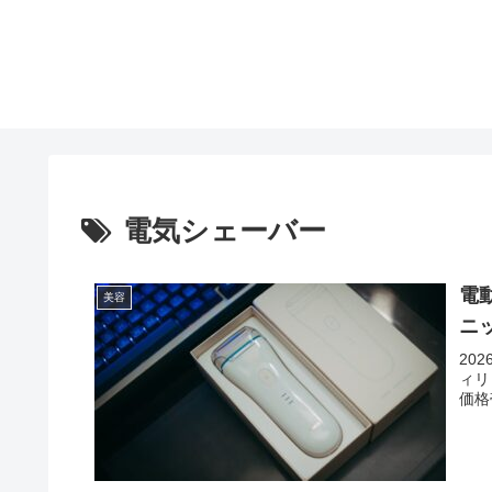
電気シェーバー
電
美容
ニ
20
ィリ
価格