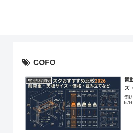
COFO
電
PC・デスク周り
ズ
電動
E7