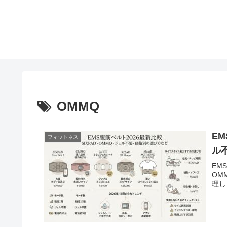
OMMQ
EM
フィットネス
ル
EM
OM
理し