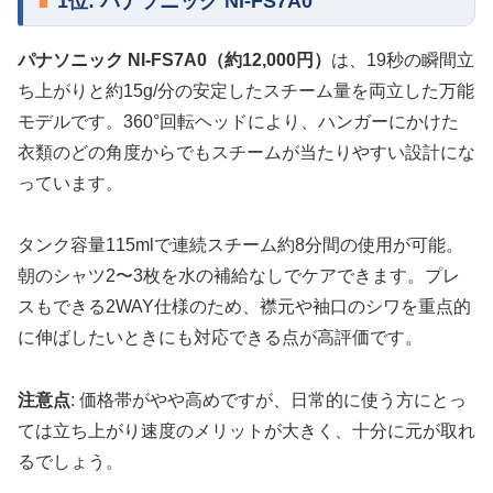
1位: パナソニック NI-FS7A0
パナソニック NI-FS7A0（約12,000円）
は、19秒の瞬間立
ち上がりと約15g/分の安定したスチーム量を両立した万能
モデルです。360°回転ヘッドにより、ハンガーにかけた
衣類のどの角度からでもスチームが当たりやすい設計にな
っています。
タンク容量115mlで連続スチーム約8分間の使用が可能。
朝のシャツ2〜3枚を水の補給なしでケアできます。プレ
スもできる2WAY仕様のため、襟元や袖口のシワを重点的
に伸ばしたいときにも対応できる点が高評価です。
注意点
: 価格帯がやや高めですが、日常的に使う方にとっ
ては立ち上がり速度のメリットが大きく、十分に元が取れ
るでしょう。