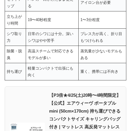
アイロン台が必要
ップ
る
立ち上が
19〜40秒程度
1〜3分程度
り時間
シワ取り
日常のシワには十分。深い
プレス力が高く、折り目
力
シワはやや苦手
もつけられる
除菌・脱
高温スチームで対応できる
蒸気量が少ないモデルも
臭
モデルが多い
ある
軽量コンパクトで出張にも
持ち運び
重く、携帯には不向き
向く
【P3倍★4/25(土)20時〜4時間限定】
【公式】エアウィーヴ ポータブル
mini (50cm×170cm) 持ち運びできる
コンパクトサイズ キャリングバッグ
付き | マットレス 高反発マットレス