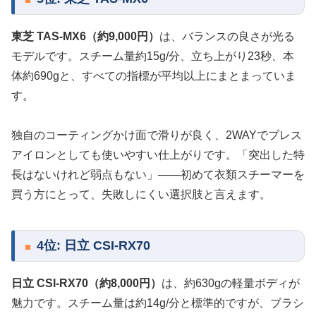
東芝 TAS-MX6（約9,000円）
は、バランスの良さが光る
モデルです。スチーム量約15g/分、立ち上がり23秒、本
体約690gと、すべての指標が平均以上にまとまっていま
す。
独自のコーティングかけ面で滑りが良く、2WAYでプレス
アイロンとしても使いやすい仕上がりです。「突出した特
長はないけれど弱点もない」——初めて衣類スチーマーを
買う方にとって、失敗しにくい選択肢と言えます。
4位: 日立 CSI-RX70
日立 CSI-RX70（約8,000円）
は、約630gの軽量ボディが
魅力です。スチーム量は約14g/分と標準的ですが、ブラシ