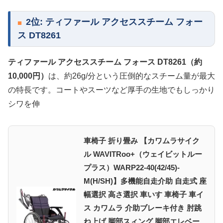
2位: ティファール アクセススチーム フォー
ス DT8261
ティファール アクセススチーム フォース DT8261（約
10,000円）
は、約26g/分という圧倒的なスチーム量が最大
の特長です。コートやスーツなど厚手の生地でもしっかり
シワを伸
車椅子 折り畳み 【カワムラサイク
ル WAVITRoo+（ウェイビットルー
プラス）WARP22-40(42/45)-
M(H/SH)】多機能自走介助 自走式 座
幅選択 高さ選択 車いす 車椅子 車イ
ス カワムラ 介助ブレーキ付き 肘跳
ね上げ 脚部スィング 脚部エレベー