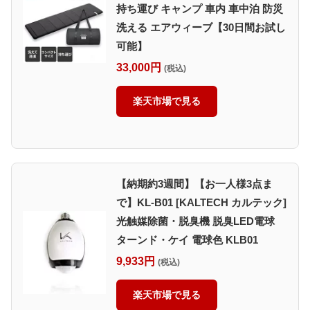
持ち運び キャンプ 車内 車中泊 防災
洗える エアウィーブ【30日間お試し
可能】
33,000円
(税込)
楽天市場で見る
【納期約3週間】【お一人様3点ま
で】KL-B01 [KALTECH カルテック]
光触媒除菌・脱臭機 脱臭LED電球
ターンド・ケイ 電球色 KLB01
9,933円
(税込)
楽天市場で見る