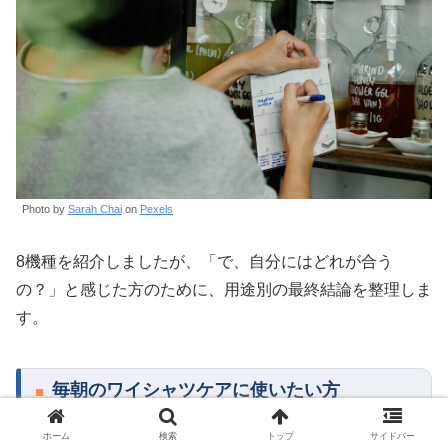
Photo by
Sarah Chai
on
Pexels
8機種を紹介しましたが、「で、自分にはどれが合う
の？」と感じた方のために、用途別の最終結論を整理しま
す。
毎朝のワイシャツケアに使いたい方
ホーム
検索
トップ
サイドバー
→
パナソニック NI-FS7A0（約12,000円）
一択です。19