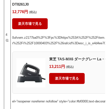
DT8261J0
12,776円
(税込)
楽天市場で見る
4
0ufvwm.z2177ba0%2F%3Fpc%3Dhttps%253A%252F%252Fitem.rak
位
r%252Fi%252F10000403%252F%26rafcid%3Dwsc_i_is_e4d4ee70-ee47-
東芝 TAS-MX6 ダークグレー La・
13,211円
(税込)
楽天市場で見る
el=”noopener noreferrer nofollow” style=”color:#bf0000;text-decorati