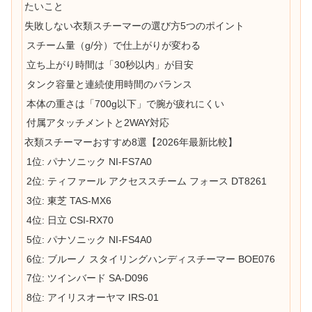
たいこと
失敗しない衣類スチーマーの選び方5つのポイント
スチーム量（g/分）で仕上がりが変わる
立ち上がり時間は「30秒以内」が目安
タンク容量と連続使用時間のバランス
本体の重さは「700g以下」で腕が疲れにくい
付属アタッチメントと2WAY対応
衣類スチーマーおすすめ8選【2026年最新比較】
1位: パナソニック NI-FS7A0
2位: ティファール アクセススチーム フォース DT8261
3位: 東芝 TAS-MX6
4位: 日立 CSI-RX70
5位: パナソニック NI-FS4A0
6位: ブルーノ スタイリングハンディスチーマー BOE076
7位: ツインバード SA-D096
8位: アイリスオーヤマ IRS-01