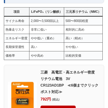
項目
LiFePO₄（リン酸鉄）
三元系リチウム（NMC）
サイクル寿命
2,000〜3,500回以上
500〜800回程度
熱暴走リスク
非常に低い
相対的に高め
エネルギー密度
やや低い（重め）
高い（軽め）
長期保管適性
高い
やや低い
価格帯
やや高め
比較的安価
三菱 高電圧・高エネルギー密度
リチウム電池 3V
CR123AD1BP ≪6個までクリック
ポスト対応≫
792円
(税込)