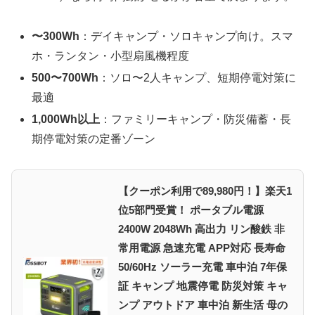
〜300Wh
：デイキャンプ・ソロキャンプ向け。スマ
ホ・ランタン・小型扇風機程度
500〜700Wh
：ソロ〜2人キャンプ、短期停電対策に
最適
1,000Wh以上
：ファミリーキャンプ・防災備蓄・長
期停電対策の定番ゾーン
【クーポン利用で89,980円！】楽天1
位5部門受賞！ ポータブル電源
2400W 2048Wh 高出力 リン酸鉄 非
常用電源 急速充電 APP対応 長寿命
50/60Hz ソーラー充電 車中泊 7年保
証 キャンプ 地震停電 防災対策 キャ
ンプ アウトドア 車中泊 新生活 母の