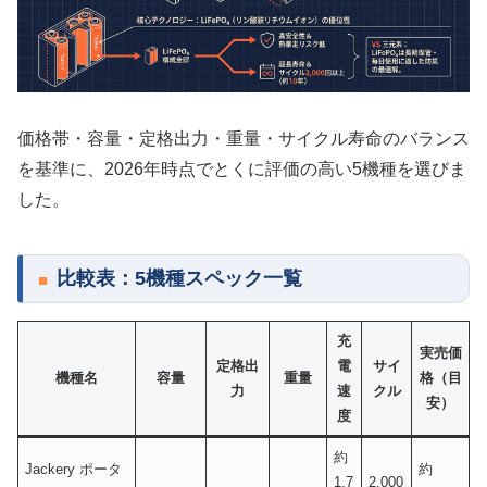
価格帯・容量・定格出力・重量・サイクル寿命のバランス
を基準に、2026年時点でとくに評価の高い5機種を選びま
した。
比較表：5機種スペック一覧
充
実売価
定格出
電
サイ
機種名
容量
重量
格（目
力
速
クル
安）
度
約
Jackery ポータ
約
1.7
2,000