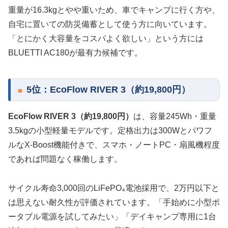
重量が16.3kgとやや重いため、車でキャンプに行く方や、
自宅に置いての防災備蓄として使う方に向いています。
「とにかく大容量をコスパよく欲しい」という方には
BLUETTI AC180が最有力候補です。
5位：EcoFlow RIVER 3（約19,800円）
EcoFlow RIVER 3（約19,800円）
は、容量245Wh・重量
3.5kgの小型軽量モデルです。定格出力は300Wとパワフ
ルなX-Boost機能付きで、スマホ・ノートPC・扇風機程度
であれば問題なく稼働します。
サイクル寿命3,000回のLiFePO₄電池採用で、2万円以下と
は思えない耐久性が評価されています。「手始めに小型ポ
ータブル電源を試してみたい」「デイキャンプ専用に1台