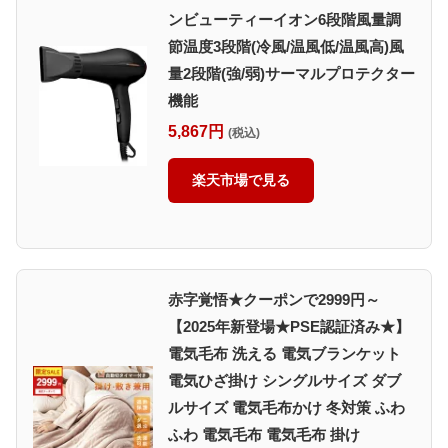
ンビューティーイオン6段階風量調
節温度3段階(冷風/温風低/温風高)風
量2段階(強/弱)サーマルプロテクター
機能
5,867円
(税込)
楽天市場で見る
赤字覚悟★クーポンで2999円～
【2025年新登場★PSE認証済み★】
電気毛布 洗える 電気ブランケット
電気ひざ掛け シングルサイズ ダブ
ルサイズ 電気毛布かけ 冬対策 ふわ
ふわ 電気毛布 電気毛布 掛け