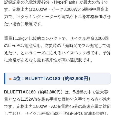
記録認定の充電速度49分（HyperFlash）が最大の売りで
す。定格出力は2,000W・ピーク3,000Wと5機種中最高出
力で、IHクッキングヒーターや電気ケトルを本格稼働させ
たい場合に最適です。
重量11.3kgと比較的コンパクトで、サイクル寿命3,000回
のLiFePO₄電池採用。防災時の「短時間でフル充電して備
えたい」というニーズに応えるハイスペック機です。予算
に余裕があるなら最も将来性が高い選択肢です。
4位：BLUETTI AC180（約62,800円）
BLUETTI AC180（約62,800円）
は、5機種の中で最大容
量となる1,152Whを最も手頃な価格で入手できる点が魅力
です。定格出力1,800W・AC充電約45分の高速充電に対応
しており、サイクル寿命2,500回のLiFePO₄電池を搭載し