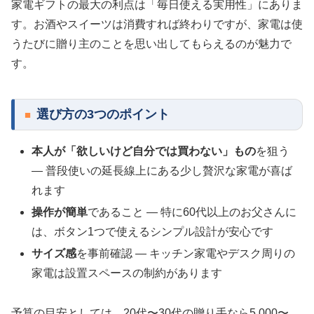
家電ギフトの最大の利点は「毎日使える実用性」にありま
す。お酒やスイーツは消費すれば終わりですが、家電は使
うたびに贈り主のことを思い出してもらえるのが魅力で
す。
選び方の3つのポイント
本人が「欲しいけど自分では買わない」もの
を狙う
— 普段使いの延長線上にある少し贅沢な家電が喜ば
れます
操作が簡単
であること — 特に60代以上のお父さんに
は、ボタン1つで使えるシンプル設計が安心です
サイズ感
を事前確認 — キッチン家電やデスク周りの
家電は設置スペースの制約があります
予算の目安としては、20代〜30代の贈り手なら5,000〜