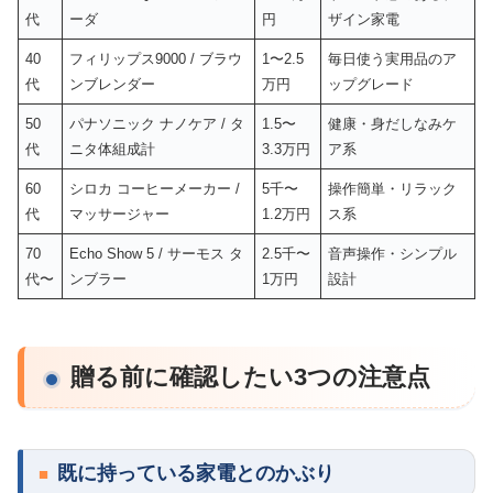
代
ーダ
円
ザイン家電
40
フィリップス9000 / ブラウ
1〜2.5
毎日使う実用品のア
代
ンブレンダー
万円
ップグレード
50
パナソニック ナノケア / タ
1.5〜
健康・身だしなみケ
代
ニタ体組成計
3.3万円
ア系
60
シロカ コーヒーメーカー /
5千〜
操作簡単・リラック
代
マッサージャー
1.2万円
ス系
70
Echo Show 5 / サーモス タ
2.5千〜
音声操作・シンプル
代〜
ンブラー
1万円
設計
贈る前に確認したい3つの注意点
既に持っている家電とのかぶり