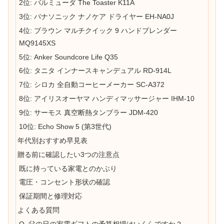
2位: バルミューダ The Toaster K11A
3位: パナソニック ナノケア ドライヤー EH-NA0J
4位: ブラウン マルチクイック 9 ハンドブレンダー
MQ9145XS
5位: Anker Soundcore Life Q35
6位: タニタ インナースキャンデュアル RD-914L
7位: シロカ 全自動コーヒーメーカー SC-A372
8位: アイリスオーヤマ ハンディマッサージャー IHM-10
9位: サーモス 真空断熱タンブラー JDM-420
10位: Echo Show 5 (第3世代)
年代別おすすめ早見表
贈る前に確認したい3つの注意点
既に持っている家電とのかぶり
電圧・コンセント形状の確認
保証期間と修理対応
よくある質問