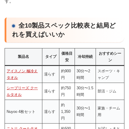
す。
全10製品スペック比較表と結局ど
れを買えばいいか
価格目
おすすめシー
製品名
タイプ
冷却持続
安
ン
アイスノン 極冷え
約900
30分〜2
スポーツ・キ
濡らす
タオル
円
時間
ャンプ
シーブリーズ クー
約750
30分〜1.5
濡らす
部活・ジム
ルタオル
円
時間
約
30分〜1
家族・チーム
Nuyoo 4枚セット
濡らす
1,350
時間
用
円
ニトリ クールタオ
約500
お試し・まと