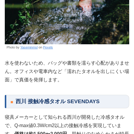
Photo by
Yaseminmsl
on
Pexels
水を使わないため、バッグや書類を濡らす心配がありませ
ん。オフィスや電車内など「濡れたタオルを出しにくい場
面」で真価を発揮します。
西川 接触冷感タオル SEVENDAYS
寝具メーカーとして知られる西川が開発した冷感タオル
で、Q-max値0.3W/cm2以上の接触冷感を実現していま
す。
価格は約1,500〜2,000円
。肌触りのなめらかさが特長