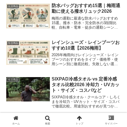
防水バッグおすすめ15選｜梅雨通
生活用品
勤に使える撥水リュック2026
梅雨の通勤に最適な防水バッグおすすめ
15選。撥水・防水・完全防水の3段階比
較、自転車・電車・徒歩の通勤シーン別
おすすめ、ノートPC対応モデルまで徹底
ガイド。
レインシューズ・レインブーツお
生活用品
すすめ10選【2026梅雨】
2026年梅雨向けレインシューズ・レイン
ブーツのおすすめをタイプ・価格帯・使
用シーン別に徹底比較。失敗しない選び
方と寿命を延ばすお手入れ方法も解説し
ます。
SIXPAD冷感タオル vs 定番冷感
生活用品
タオル比較2026 冷却力・UVカッ
ト・サイズ・コスパなど
SIXPAD冷感タオル・クールコア・しろく
まを冷却力・UVカット・サイズ・コスパ
で徹底比較。用途別おすすめが見つかり
ます。
冷感インナーシャツおすすめ比較
生活用品
ホーム
検索
トップ
サイドバー
2026夏 Q-max値・速乾性・価格