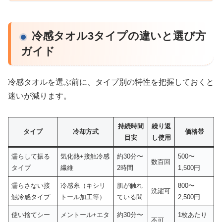
冷感タオル3タイプの違いと選び方
ガイド
冷感タオルを選ぶ前に、タイプ別の特性を把握しておくと
迷いが減ります。
持続時間
繰り返
タイプ
冷却方式
価格帯
目安
し使用
濡らして振る
気化熱+接触冷感
約30分〜
500〜
数百回
タイプ
繊維
2時間
1,500円
濡らさない接
冷感糸（キシリ
肌が触れ
800〜
洗濯可
触冷感タイプ
トール加工等）
ている間
2,500円
使い捨てシー
メントール+エタ
約30分〜
1枚あたり
不可