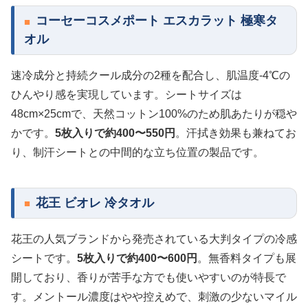
コーセーコスメポート エスカラット 極寒タ
オル
速冷成分と持続クール成分の2種を配合し、肌温度-4℃の
ひんやり感を実現しています。シートサイズは
48cm×25cmで、天然コットン100%のため肌あたりが穏や
かです。
5枚入りで約400〜550円
。汗拭き効果も兼ねてお
り、制汗シートとの中間的な立ち位置の製品です。
花王 ビオレ 冷タオル
花王の人気ブランドから発売されている大判タイプの冷感
シートです。
5枚入りで約400〜600円
。無香料タイプも展
開しており、香りが苦手な方でも使いやすいのが特長で
す。メントール濃度はやや控えめで、刺激の少ないマイル