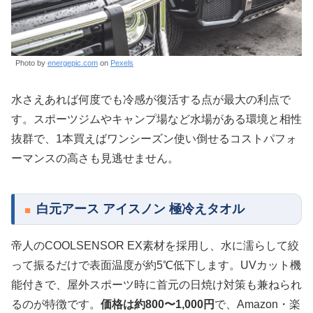
Photo by
energepic.com
on
Pexels
水さえあれば何度でも冷感が復活する点が最大の利点で
す。スポーツジムやキャンプ場など水場がある環境と相性
抜群で、1本買えばワンシーズン使い倒せるコストパフォ
ーマンスの高さも見逃せません。
白元アース アイスノン 極冷えタオル
帝人のCOOLSENSOR EX素材を採用し、水に濡らして絞
って振るだけで表面温度が約5℃低下します。UVカット機
能付きで、屋外スポーツ時に首元の日焼け対策も兼ねられ
るのが特徴です。
価格は約800〜1,000円
で、Amazon・楽