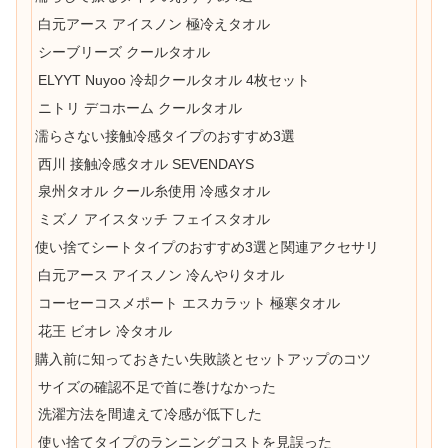
白元アース アイスノン 極冷えタオル
シーブリーズ クールタオル
ELYYT Nuyoo 冷却クールタオル 4枚セット
ニトリ デコホーム クールタオル
濡らさない接触冷感タイプのおすすめ3選
西川 接触冷感タオル SEVENDAYS
泉州タオル クール糸使用 冷感タオル
ミズノ アイスタッチ フェイスタオル
使い捨てシートタイプのおすすめ3選と関連アクセサリ
白元アース アイスノン 冷んやりタオル
コーセーコスメポート エスカラット 極寒タオル
花王 ビオレ 冷タオル
購入前に知っておきたい失敗談とセットアップのコツ
サイズの確認不足で首に巻けなかった
洗濯方法を間違えて冷感が低下した
使い捨てタイプのランニングコストを見誤った