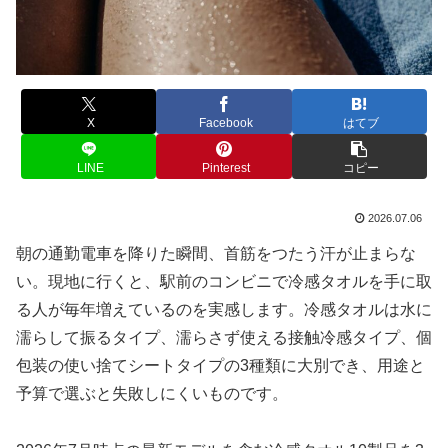
X
Facebook
はてブ
LINE
Pinterest
コピー
2026.07.06
朝の通勤電車を降りた瞬間、首筋をつたう汗が止まらな
い。現地に行くと、駅前のコンビニで冷感タオルを手に取
る人が毎年増えているのを実感します。冷感タオルは水に
濡らして振るタイプ、濡らさず使える接触冷感タイプ、個
包装の使い捨てシートタイプの3種類に大別でき、用途と
予算で選ぶと失敗しにくいものです。