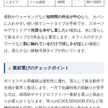
トタイプ
ノール揮発
1時間
80〜150円
通勤やウォーキングなど
短時間の外出が中心
なら、カバン
に入れやすい使い捨てシートタイプが手軽です。スポーツ
やアウトドアで
何度も冷やし直したい
場合は、水に濡らし
て振るタイプが1本あると重宝します。オフィスのデスク
ワークなど
肌に触れているだけで涼しさがほしい
場面に
は、濡らさない接触冷感タイプが向いています。
素材選びのチェックポイント
ポリエステル系繊維は速乾性に優れ、濡らして振る動作で
冷感が素早く復活します。一方で化繊特有の肌触りが苦手
な方は、綿混紡やマイクロファイバー素材を選ぶと肌あた
りが柔らかくなります。帝人のCOOLSENSOR EXなど高
機能繊維を採用した製品は冷感の持続力に差が出るため、