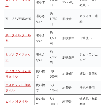
濡らす
15〜20分
ル
円
め買い
約
濡らさ
オフィス・通
西川 SEVENDAYS
1,750
肌接触中
ない
勤
円
約
泉州タオル クール
濡らさ
1,500
肌接触中
日常使い
糸
ない
円
約
ミズノ アイスタッ
濡らさ
ジム・ランニ
2,150
肌接触中
チ
ない
ング
円
アイスノン 冷んや
使い捨
5枚
約1時間
通勤・外回り
りタオル
て
600円
エスカラット 極寒
使い捨
5枚
約40分
汗拭き兼用
タオル
て
475円
使い捨
5枚
敏感肌・無香
ビオレ 冷タオル
約30分
て
500円
料派