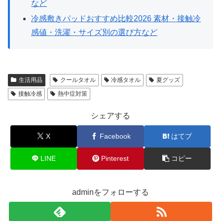
など
冷感敷きパッドおすすめ比較2026 素材・接触冷
感値・洗濯・サイズ別の選び方など
生活用品
クールタオル
冷感タオル
夏グッズ
接触冷感
熱中症対策
シェアする
X
Facebook
はてブ
LINE
Pinterest
コピー
adminをフォローする