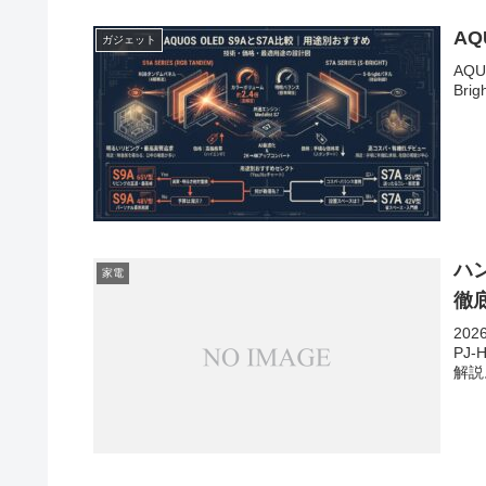
AQ
ガジェット
AQ
Br
ハ
家電
徹
20
PJ
解説