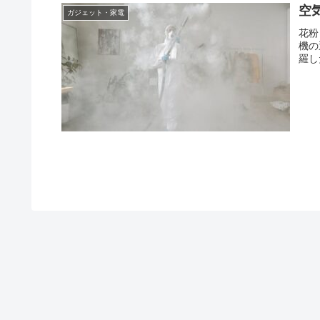
空
ガジェット・家電
花粉
機の
羅し