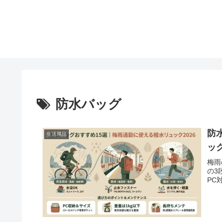
防水バッグ
防
生活用品
ック
梅雨
の3
PC