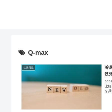
Q-max
冷
生活用品
洗
20
比較
を具